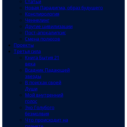
Статьи
Новая Парадигма, образ будущего
Конспирология
Ченнелинг
Другие цивилизации
Пост-апокалипсис
Смена полюсов
Проекты
Третья сила
Книга Бытия 21
века
Всадник Падающей
звезды
В поисках своей
Души
Мой внутренний
голос
Эхо Голубого
безмолвия
Что происходит на
планете