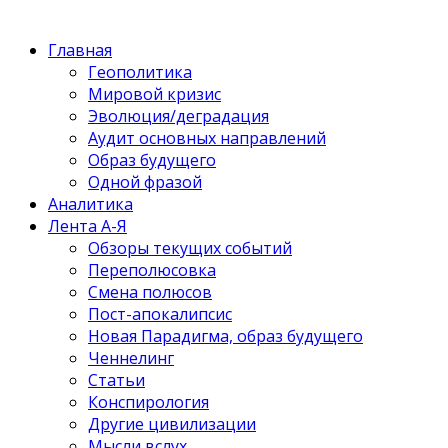
Главная
Геополитика
Мировой кризис
Эволюция/деградация
Аудит основных направлений
Образ будущего
Одной фразой
Аналитика
Лента А-Я
Обзоры текущих событий
Переполюсовка
Смена полюсов
Пост-апокалипсис
Новая Парадигма, образ будущего
Ченнелинг
Статьи
Конспирология
Другие цивилизации
Мысли вслух