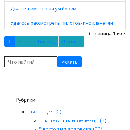
Два пишем, три на ум берем…
Удалось рассмотреть пилотов-инопланетян
Страница 1 из 3
1
2
3
Вперед
В конец
Искать
Рубрики
Эволюция (0)
Планетарный переход (3)
Эволюция человека (23)