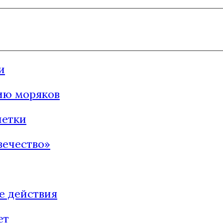
и
ию моряков
четки
вечество»
е действия
ет