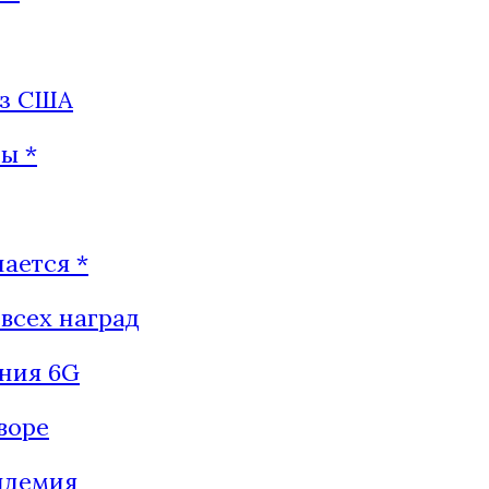
из США
ы *
ается *
всех наград
ения 6G
воре
ндемия