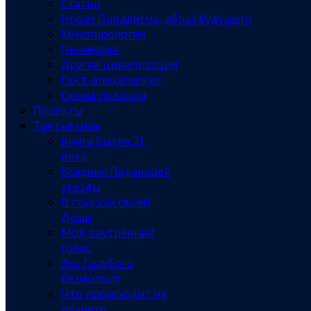
Статьи
Новая Парадигма, образ будущего
Конспирология
Ченнелинг
Другие цивилизации
Пост-апокалипсис
Смена полюсов
Проекты
Третья сила
Книга Бытия 21
века
Всадник Падающей
звезды
В поисках своей
Души
Мой внутренний
голос
Эхо Голубого
безмолвия
Что происходит на
планете