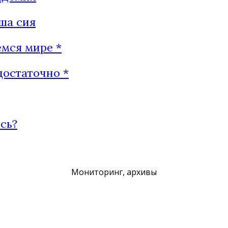
ша сия
мся мире *
достаточно *
сь?
Мониторинг, архивы