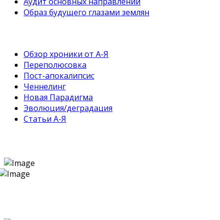
Аудит основных направлений
Образ будущего глазами землян
Обзор хроники от А-Я
Переполюсовка
Пост-апокалипсис
Ченнелинг
Новая Парадигма
Эволюция/деградация
Статьи А-Я