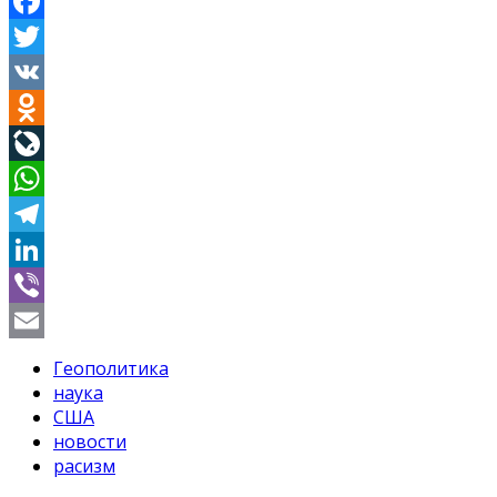
Facebook
Twitter
VK
Odnoklassniki
LiveJournal
WhatsApp
Telegram
LinkedIn
Viber
Email
Геополитика
наука
США
новости
расизм