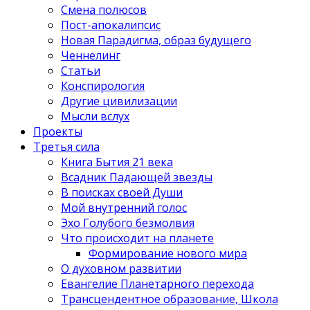
Смена полюсов
Пост-апокалипсис
Новая Парадигма, образ будущего
Ченнелинг
Статьи
Конспирология
Другие цивилизации
Мысли вслух
Проекты
Третья сила
Книга Бытия 21 века
Всадник Падающей звезды
В поисках своей Души
Мой внутренний голос
Эхо Голубого безмолвия
Что происходит на планете
Формирование нового мира
О духовном развитии
Евангелие Планетарного перехода
Трансцендентное образование, Школа