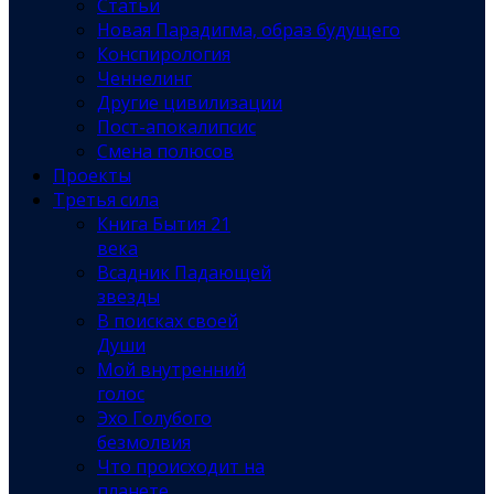
Статьи
Новая Парадигма, образ будущего
Конспирология
Ченнелинг
Другие цивилизации
Пост-апокалипсис
Смена полюсов
Проекты
Третья сила
Книга Бытия 21
века
Всадник Падающей
звезды
В поисках своей
Души
Мой внутренний
голос
Эхо Голубого
безмолвия
Что происходит на
планете