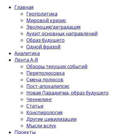
Главная
Геополитика
Мировой кризис
Эволюция/деградация
Аудит основных направлений
Образ будущего
Одной фразой
Аналитика
Лента А-Я
Обзоры текущих событий
Переполюсовка
Смена полюсов
Пост-апокалипсис
Новая Парадигма, образ будущего
Ченнелинг
Статьи
Конспирология
Другие цивилизации
Мысли вслух
Проекты