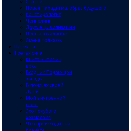
Статьи
Новая Парадигма, образ будущего
Конспирология
Ченнелинг
Другие цивилизации
Пост-апокалипсис
Смена полюсов
Проекты
Третья сила
Книга Бытия 21
века
Всадник Падающей
звезды
В поисках своей
Души
Мой внутренний
голос
Эхо Голубого
безмолвия
Что происходит на
планете