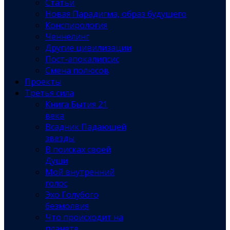
Статьи
Новая Парадигма, образ будущего
Конспирология
Ченнелинг
Другие цивилизации
Пост-апокалипсис
Смена полюсов
Проекты
Третья сила
Книга Бытия 21
века
Всадник Падающей
звезды
В поисках своей
Души
Мой внутренний
голос
Эхо Голубого
безмолвия
Что происходит на
планете