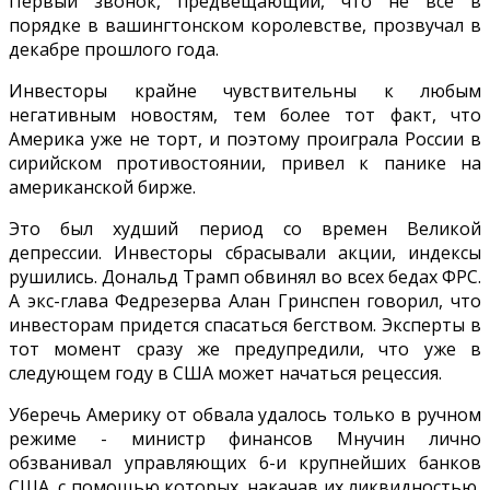
Первый звонок, предвещающий, что не все в
порядке в вашингтонском королевстве, прозвучал в
декабре прошлого года.
Инвесторы крайне чувствительны к любым
негативным новостям, тем более тот факт, что
Америка уже не торт, и поэтому проиграла России в
сирийском противостоянии, привел к панике на
американской бирже.
Это был худший период со времен Великой
депрессии. Инвесторы сбрасывали акции, индексы
рушились. Дональд Трамп обвинял во всех бедах ФРС.
А экс-глава Федрезерва Алан Гринспен говорил, что
инвесторам придется спасаться бегством. Эксперты в
тот момент сразу же предупредили, что уже в
следующем году в США может начаться рецессия.
Уберечь Америку от обвала удалось только в ручном
режиме - министр финансов Мнучин лично
обзванивал управляющих 6-и крупнейших банков
США, с помощью которых, накачав их ликвидностью,