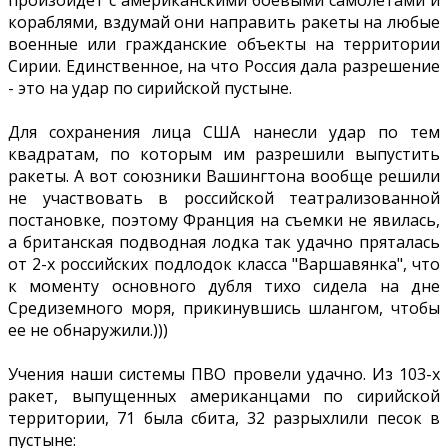
произойдет с американскими боевыми самолетами и
кораблями, вздумай они направить ракеты на любые
военные или гражданские объекты на территории
Сирии. Единственное, на что Россия дала разрешение
- это на удар по сирийской пустыне.
Для сохранения лица США нанесли удар по тем
квадратам, по которым им разрешили выпустить
ракеты. А вот союзники Вашингтона вообще решили
не участвовать в российской театрализованной
постановке, поэтому Франция на съемки не явилась,
а британская подводная лодка так удачно пряталась
от 2-х российских подлодок класса "Варшавянка", что
к моменту основного дубля тихо сидела на дне
Средиземного моря, прикинувшись шлангом, чтобы
ее не обнаружили.)))
Учения наши системы ПВО провели удачно. Из 103-х
ракет, выпущенных американцами по сирийской
территории, 71 была сбита, 32 разрыхлили песок в
пустыне: