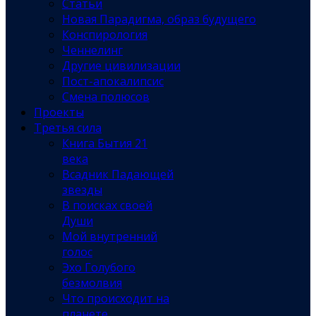
Статьи
Новая Парадигма, образ будущего
Конспирология
Ченнелинг
Другие цивилизации
Пост-апокалипсис
Смена полюсов
Проекты
Третья сила
Книга Бытия 21
века
Всадник Падающей
звезды
В поисках своей
Души
Мой внутренний
голос
Эхо Голубого
безмолвия
Что происходит на
планете