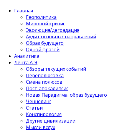
Главная
Геополитика
Мировой кризис
Эволюция/деградация
Аудит основных направлений
Образ будущего
Одной фразой
Аналитика
Лента А-Я
Обзоры текущих событий
Переполюсовка
Смена полюсов
Пост-апокалипсис
Новая Парадигма, образ будущего
Ченнелинг
Статьи
Конспирология
Другие цивилизации
Мысли вслух