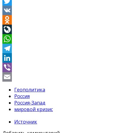
Facebook
Twitter
VK
Odnoklassniki
LiveJournal
WhatsApp
Telegram
LinkedIn
Viber
Email
Геополитика
Россия
Россия-Запад
мировой кризис
Источник
Добавить комментарий