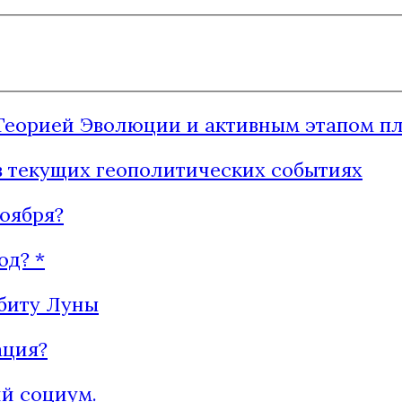
еорией Эволюции и активным этапом пла
в текущих геополитических событиях
оября?
од? *
биту Луны
ация?
й социум.