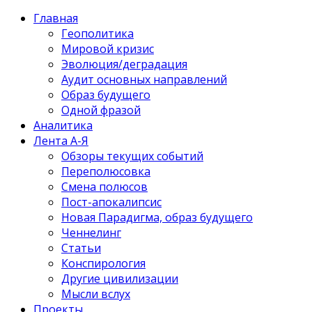
Главная
Геополитика
Мировой кризис
Эволюция/деградация
Аудит основных направлений
Образ будущего
Одной фразой
Аналитика
Лента А-Я
Обзоры текущих событий
Переполюсовка
Смена полюсов
Пост-апокалипсис
Новая Парадигма, образ будущего
Ченнелинг
Статьи
Конспирология
Другие цивилизации
Мысли вслух
Проекты