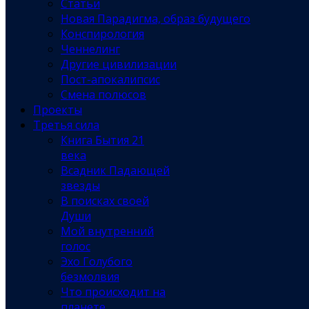
Статьи
Новая Парадигма, образ будущего
Конспирология
Ченнелинг
Другие цивилизации
Пост-апокалипсис
Смена полюсов
Проекты
Третья сила
Книга Бытия 21
века
Всадник Падающей
звезды
В поисках своей
Души
Мой внутренний
голос
Эхо Голубого
безмолвия
Что происходит на
планете