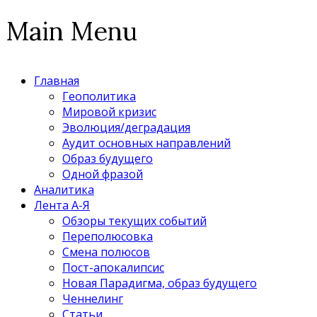
Main Menu
Главная
Геополитика
Мировой кризис
Эволюция/деградация
Аудит основных направлений
Образ будущего
Одной фразой
Аналитика
Лента А-Я
Обзоры текущих событий
Переполюсовка
Смена полюсов
Пост-апокалипсис
Новая Парадигма, образ будущего
Ченнелинг
Статьи