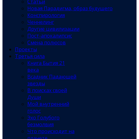
Статьи
Новая Парадигма, образ будущего
Конспирология
Ченнелинг
Другие цивилизации
Пост-апокалипсис
Смена полюсов
Проекты
Третья сила
Книга Бытия 21
века
Всадник Падающей
звезды
В поисках своей
Души
Мой внутренний
голос
Эхо Голубого
безмолвия
Что происходит на
планете