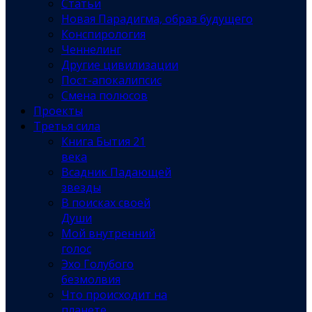
Статьи
Новая Парадигма, образ будущего
Конспирология
Ченнелинг
Другие цивилизации
Пост-апокалипсис
Смена полюсов
Проекты
Третья сила
Книга Бытия 21
века
Всадник Падающей
звезды
В поисках своей
Души
Мой внутренний
голос
Эхо Голубого
безмолвия
Что происходит на
планете