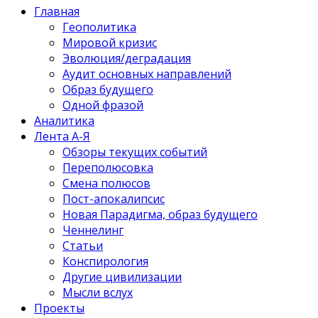
Главная
Геополитика
Мировой кризис
Эволюция/деградация
Аудит основных направлений
Образ будущего
Одной фразой
Аналитика
Лента А-Я
Обзоры текущих событий
Переполюсовка
Смена полюсов
Пост-апокалипсис
Новая Парадигма, образ будущего
Ченнелинг
Статьи
Конспирология
Другие цивилизации
Мысли вслух
Проекты