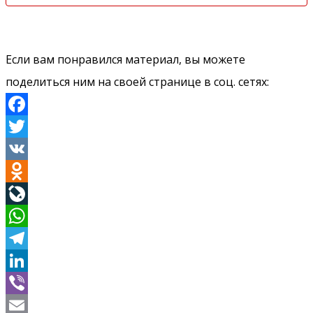
Если вам понравился материал, вы можете
поделиться ним на своей странице в соц. сетях:
Facebook
Twitter
VK
Odnoklassniki
LiveJournal
WhatsApp
Telegram
LinkedIn
Viber