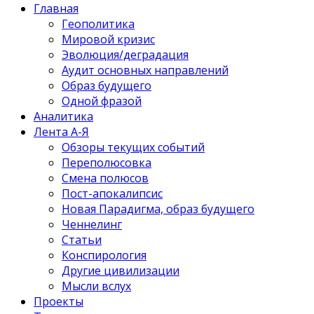
Главная
Геополитика
Мировой кризис
Эволюция/деградация
Аудит основных направлений
Образ будущего
Одной фразой
Аналитика
Лента А-Я
Обзоры текущих событий
Переполюсовка
Смена полюсов
Пост-апокалипсис
Новая Парадигма, образ будущего
Ченнелинг
Статьи
Конспирология
Другие цивилизации
Мысли вслух
Проекты