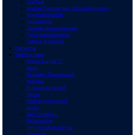
Статьи
Новая Парадигма, образ будущего
Конспирология
Ченнелинг
Другие цивилизации
Пост-апокалипсис
Смена полюсов
Проекты
Третья сила
Книга Бытия 21
века
Всадник Падающей
звезды
В поисках своей
Души
Мой внутренний
голос
Эхо Голубого
безмолвия
Что происходит на
планете