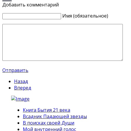
Добавить комментарий
Email
Имя (обязательное)
Отправить
Назад
Вперед
Книга Бытия 21 века
Всадник Падающей звезды
В поисках своей Души
Мой внутренний голос