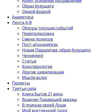
Аудит основных направлений
Образ будущего
Одной фразой
Аналитика
Лента А-Я
Обзоры текущих событий
Переполюсовка
Смена полюсов
Пост-апокалипсис
Новая Парадигма, образ будущего
Ченнелинг
Статьи
Конспирология
Другие цивилизации
Мысли вслух
Проекты
Третья сила
Книга Бытия 21 века
Всадник Падающей звезды
В поисках своей Души
Мой внутренний голос