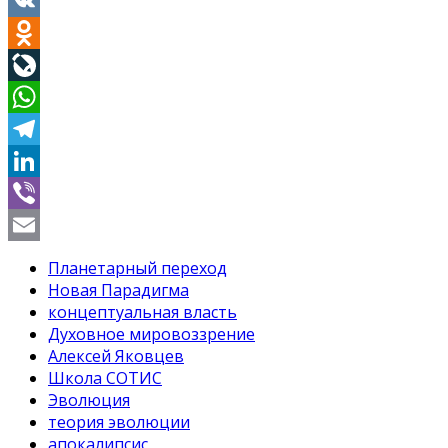
Twitter
VK
Odnoklassniki
LiveJournal
WhatsApp
Telegram
LinkedIn
Viber
Email
Планетарный переход
Новая Парадигма
концептуальная власть
Духовное мировоззрение
Алексей Яковцев
Школа СОТИС
Эволюция
теория эволюции
апокалипсис