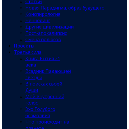
Статьи
Новая Парадигма, образ будущего
Конспирология
Ченнелинг
Другие цивилизации
Пост-апокалипсис
Смена полюсов
Проекты
Третья сила
Книга Бытия 21
века
Всадник Падающей
звезды
В поисках своей
Души
Мой внутренний
голос
Эхо Голубого
безмолвия
Что происходит на
планете