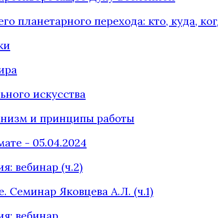
 планетарного перехода: кто, куда, когд
ки
ира
ьного искусства
анизм и принципы работы
ате - 05.04.2024
я: вебинар (ч.2)
 Семинар Яковцева А.Л. (ч.1)
ия: вебинар