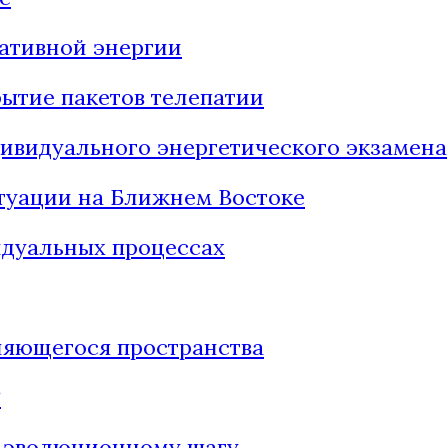
ативной энергии
рытие пакетов телепатии
ивидуального энергетического экзамена
туации на Ближнем Востоке
идуальных процессах
няющегося пространства
?
у эволюционному шагу