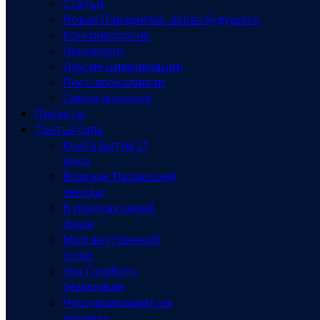
Статьи
Новая Парадигма, образ будущего
Конспирология
Ченнелинг
Другие цивилизации
Пост-апокалипсис
Смена полюсов
Проекты
Третья сила
Книга Бытия 21
века
Всадник Падающей
звезды
В поисках своей
Души
Мой внутренний
голос
Эхо Голубого
безмолвия
Что происходит на
планете