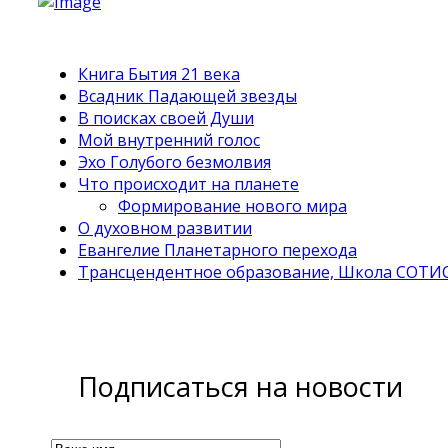
Книга Бытия 21 века
Всадник Падающей звезды
В поисках своей Души
Мой внутренний голос
Эхо Голубого безмолвия
Что происходит на планете
Формирование нового мира
О духовном развитии
Евангелие Планетарного перехода
Трансцендентное образование, Школа СОТИ
Подписаться на новости