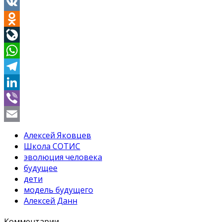
Twitter
VK
Odnoklassniki
LiveJournal
WhatsApp
Telegram
LinkedIn
Viber
Email
Алексей Яковцев
Школа СОТИС
эволюция человека
будущее
дети
модель будущего
Алексей Данн
Комментарии