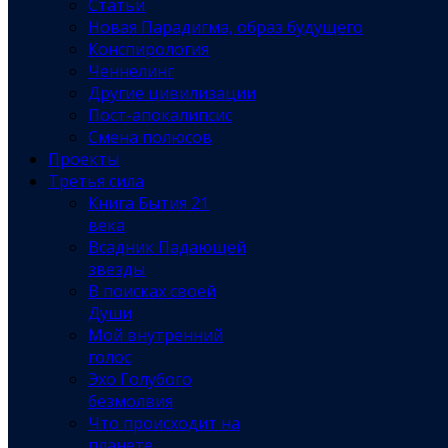
Статьи
Новая Парадигма, образ будущего
Конспирология
Ченнелинг
Другие цивилизации
Пост-апокалипсис
Смена полюсов
Проекты
Третья сила
Книга Бытия 21
века
Всадник Падающей
звезды
В поисках своей
Души
Мой внутренний
голос
Эхо Голубого
безмолвия
Что происходит на
планете