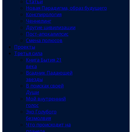
Статьи
Новая Парадигма, образ будущего
Конспирология
Ченнелинг
Другие цивилизации
Пост-апокалипсис
Смена полюсов
Проекты
Третья сила
Книга Бытия 21
века
Всадник Падающей
звезды
В поисках своей
Души
Мой внутренний
голос
Эхо Голубого
безмолвия
Что происходит на
планете