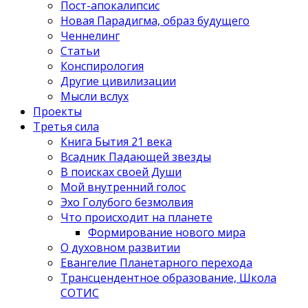
Пост-апокалипсис
Новая Парадигма, образ будущего
Ченнелинг
Статьи
Конспирология
Другие цивилизации
Мысли вслух
Проекты
Третья сила
Книга Бытия 21 века
Всадник Падающей звезды
В поисках своей Души
Мой внутренний голос
Эхо Голубого безмолвия
Что происходит на планете
Формирование нового мира
О духовном развитии
Евангелие Планетарного перехода
Трансцендентное образование, Школа
СОТИС