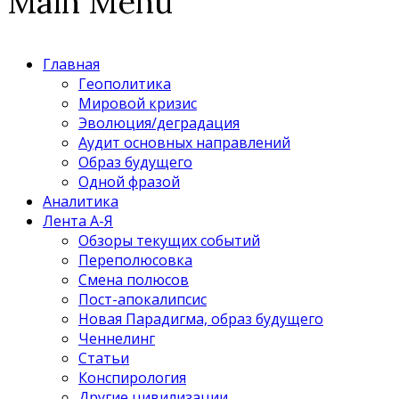
Main Menu
Главная
Геополитика
Мировой кризис
Эволюция/деградация
Аудит основных направлений
Образ будущего
Одной фразой
Аналитика
Лента А-Я
Обзоры текущих событий
Переполюсовка
Смена полюсов
Пост-апокалипсис
Новая Парадигма, образ будущего
Ченнелинг
Статьи
Конспирология
Другие цивилизации