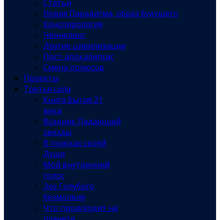
Статьи
Новая Парадигма, образ будущего
Конспирология
Ченнелинг
Другие цивилизации
Пост-апокалипсис
Смена полюсов
Проекты
Третья сила
Книга Бытия 21
века
Всадник Падающей
звезды
В поисках своей
Души
Мой внутренний
голос
Эхо Голубого
безмолвия
Что происходит на
планете