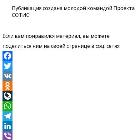
Публикация создана молодой командой Проекта
СОТИС
Если вам понравился материал, вы можете
поделиться ним на своей странице в соц. сетях:
Facebook
Twitter
VK
Odnoklassniki
LiveJournal
WhatsApp
Telegram
LinkedIn