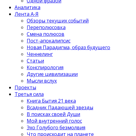
Одной фразой
Аналитика
Лента А-Я
Обзоры текущих событий
Переполюсовка
Смена полюсов
Пост-апокалипсис
Новая Парадигма, образ будущего
Ченнелинг
Статьи
Конспирология
Другие цивилизации
Мысли вслух
Проекты
Третья сила
Книга Бытия 21 века
Всадник Падающей звезды
В поисках своей Души
Мой внутренний голос
Эхо Голубого безмолвия
Что происходит на планете