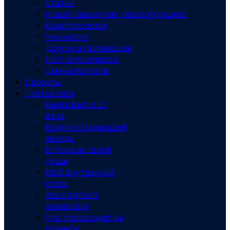
Статьи
Новая Парадигма, образ будущего
Конспирология
Ченнелинг
Другие цивилизации
Пост-апокалипсис
Смена полюсов
Проекты
Третья сила
Книга Бытия 21
века
Всадник Падающей
звезды
В поисках своей
Души
Мой внутренний
голос
Эхо Голубого
безмолвия
Что происходит на
планете