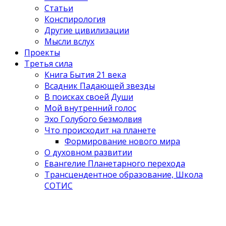
Статьи
Конспирология
Другие цивилизации
Мысли вслух
Проекты
Третья сила
Книга Бытия 21 века
Всадник Падающей звезды
В поисках своей Души
Мой внутренний голос
Эхо Голубого безмолвия
Что происходит на планете
Формирование нового мира
О духовном развитии
Евангелие Планетарного перехода
Трансцендентное образование, Школа
СОТИС