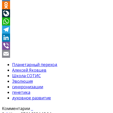
VK
Odnoklassniki
LiveJournal
WhatsApp
Telegram
LinkedIn
Viber
Email
Планетарный переход
Алексей Яковцев
Школа СОТИС
Эволюция
синхронизации
генетика
духовное развитие
Комментарии