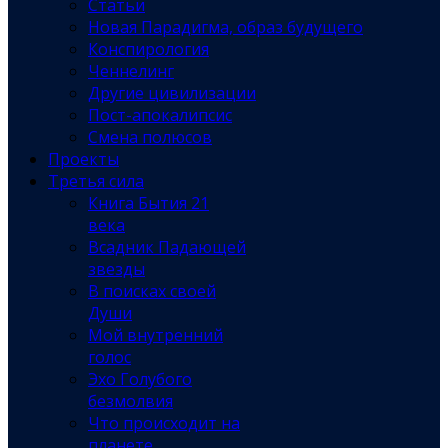
Статьи
Новая Парадигма, образ будущего
Конспирология
Ченнелинг
Другие цивилизации
Пост-апокалипсис
Смена полюсов
Проекты
Третья сила
Книга Бытия 21
века
Всадник Падающей
звезды
В поисках своей
Души
Мой внутренний
голос
Эхо Голубого
безмолвия
Что происходит на
планете