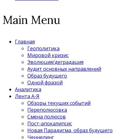
Main Menu
Главная
Геополитика
Мировой кризис
Эволюция/деградация
Аудит основных направлений
Образ будущего
Одной фразой
Аналитика
Лента А-Я
Обзоры текущих событий
Переполюсовка
Смена полюсов
Пост-апокалипсис
Новая Парадигма, образ будущего
Ченнелинг