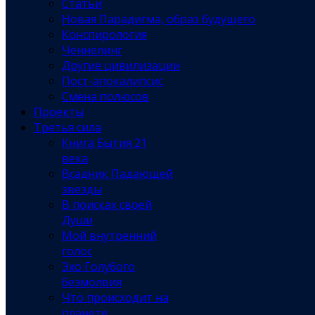
Статьи
Новая Парадигма, образ будущего
Конспирология
Ченнелинг
Другие цивилизации
Пост-апокалипсис
Смена полюсов
Проекты
Третья сила
Книга Бытия 21
века
Всадник Падающей
звезды
В поисках своей
Души
Мой внутренний
голос
Эхо Голубого
безмолвия
Что происходит на
планете