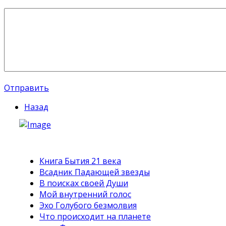
Отправить
Назад
Книга Бытия 21 века
Всадник Падающей звезды
В поисках своей Души
Мой внутренний голос
Эхо Голубого безмолвия
Что происходит на планете