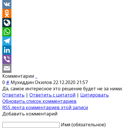
Twitter
VK
Odnoklassniki
LiveJournal
WhatsApp
Telegram
LinkedIn
Viber
Комментарии
Email
0
#
Мухиддин Окилов
22.12.2020 21:57
Да, самое интересное это решение будет не за ними.
Ответить
|
Ответить с цитатой
|
Цитировать
Обновить список комментариев
RSS лента комментариев этой записи
Добавить комментарий
Имя (обязательное)