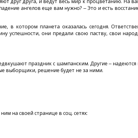
ют друг друга, и ведут весь мир к процветанию. На ва
падение ангелов еще вам нужно? ‒ Это и есть восстани
ние, в котором планета оказалась сегодня. Ответств
ину успешности, они предали свою паству, свои наро
редвкушают праздник с шампанским. Другие ‒ надеются 
ые выборщики, решение будет не за ними.
им на своей странице в соц. сетях: