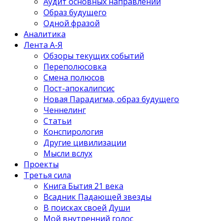
Аудит основных направлений
Образ будущего
Одной фразой
Аналитика
Лента А-Я
Обзоры текущих событий
Переполюсовка
Смена полюсов
Пост-апокалипсис
Новая Парадигма, образ будущего
Ченнелинг
Статьи
Конспирология
Другие цивилизации
Мысли вслух
Проекты
Третья сила
Книга Бытия 21 века
Всадник Падающей звезды
В поисках своей Души
Мой внутренний голос