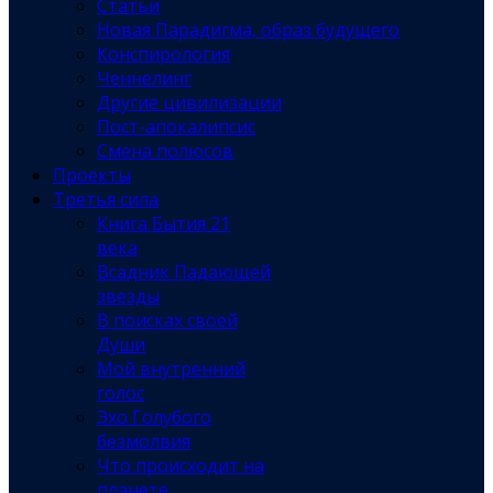
Статьи
Новая Парадигма, образ будущего
Конспирология
Ченнелинг
Другие цивилизации
Пост-апокалипсис
Смена полюсов
Проекты
Третья сила
Книга Бытия 21
века
Всадник Падающей
звезды
В поисках своей
Души
Мой внутренний
голос
Эхо Голубого
безмолвия
Что происходит на
планете