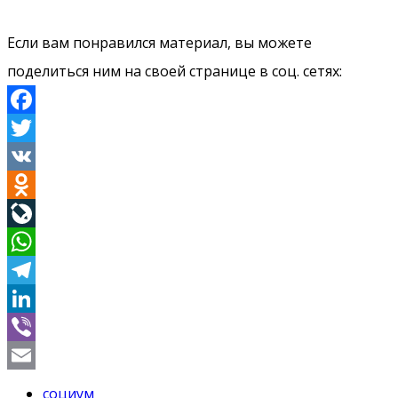
Если вам понравился материал, вы можете
поделиться ним на своей странице в соц. сетях:
Facebook
Twitter
VK
Odnoklassniki
LiveJournal
WhatsApp
Telegram
LinkedIn
Viber
Email
социум