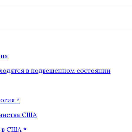
мпа
находятся в подвешенном состоянии
огия *
анства США
 в США *