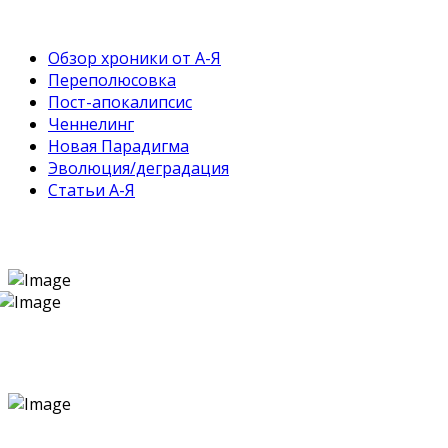
Обзор хроники от А-Я
Переполюсовка
Пост-апокалипсис
Ченнелинг
Новая Парадигма
Эволюция/деградация
Статьи А-Я