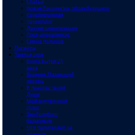
Статьи
Новая Парадигма, образ будущего
Конспирология
Ченнелинг
Другие цивилизации
Пост-апокалипсис
Смена полюсов
Проекты
Третья сила
Книга Бытия 21
века
Всадник Падающей
звезды
В поисках своей
Души
Мой внутренний
голос
Эхо Голубого
безмолвия
Что происходит на
планете