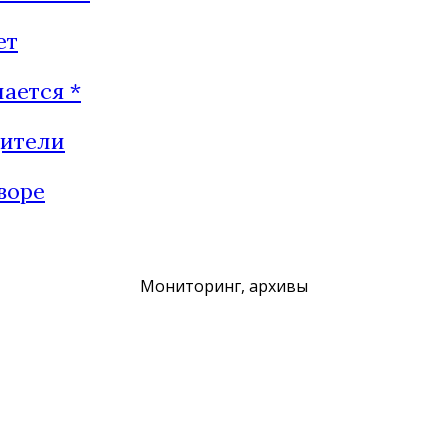
ет
ается *
дители
воре
Мониторинг, архивы