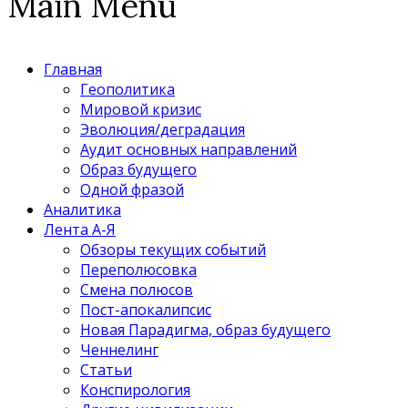
Main Menu
Главная
Геополитика
Мировой кризис
Эволюция/деградация
Аудит основных направлений
Образ будущего
Одной фразой
Аналитика
Лента А-Я
Обзоры текущих событий
Переполюсовка
Смена полюсов
Пост-апокалипсис
Новая Парадигма, образ будущего
Ченнелинг
Статьи
Конспирология