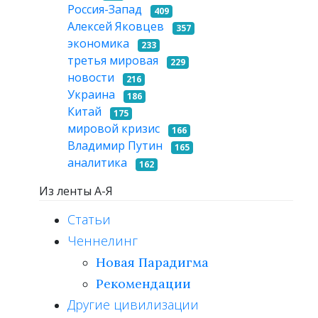
Россия-Запад
409
Алексей Яковцев
357
экономика
233
третья мировая
229
новости
216
Украина
186
Китай
175
мировой кризис
166
Владимир Путин
165
аналитика
162
Из ленты А-Я
Статьи
Ченнелинг
Новая Парадигма
Рекомендации
Другие цивилизации