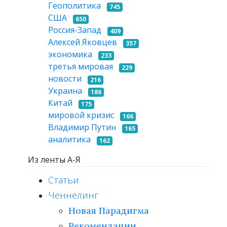
Геополитика
745
США
650
Россия-Запад
409
Алексей Яковцев
357
экономика
233
третья мировая
229
новости
216
Украина
186
Китай
175
мировой кризис
166
Владимир Путин
165
аналитика
162
Из ленты А-Я
Статьи
Ченнелинг
Новая Парадигма
Рекомендации