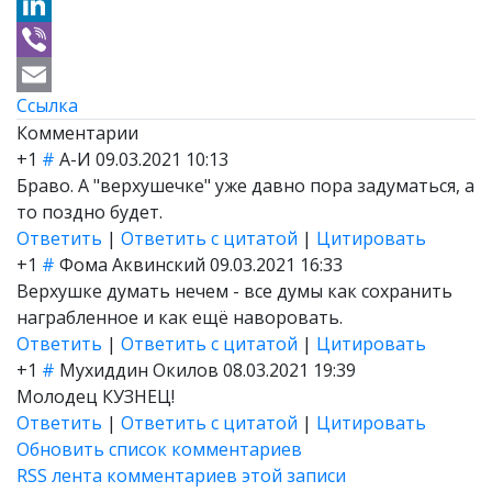
Telegram
LinkedIn
Viber
Ссылка
Email
Комментарии
+1
#
А-И
09.03.2021 10:13
Браво. А "верхушечке" уже давно пора задуматься, а
то поздно будет.
Ответить
|
Ответить с цитатой
|
Цитировать
+1
#
Фома Аквинский
09.03.2021 16:33
Верхушке думать нечем - все думы как сохранить
награбленное и как ещё наворовать.
Ответить
|
Ответить с цитатой
|
Цитировать
+1
#
Мухиддин Окилов
08.03.2021 19:39
Молодец КУЗНЕЦ!
Ответить
|
Ответить с цитатой
|
Цитировать
Обновить список комментариев
RSS лента комментариев этой записи