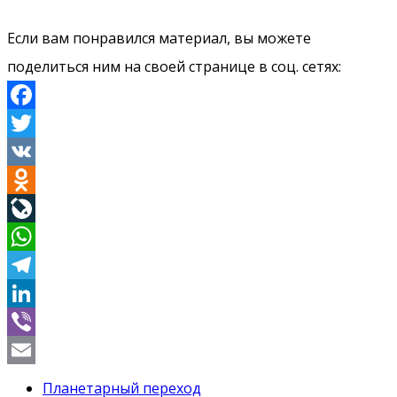
Если вам понравился материал, вы можете
поделиться ним на своей странице в соц. сетях:
Facebook
Twitter
VK
Odnoklassniki
LiveJournal
WhatsApp
Telegram
LinkedIn
Viber
Email
Планетарный переход