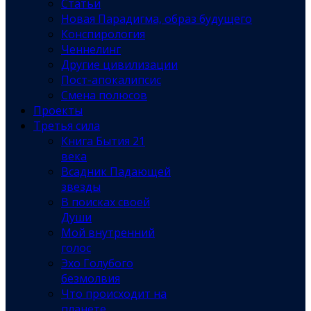
Статьи
Новая Парадигма, образ будущего
Конспирология
Ченнелинг
Другие цивилизации
Пост-апокалипсис
Смена полюсов
Проекты
Третья сила
Книга Бытия 21
века
Всадник Падающей
звезды
В поисках своей
Души
Мой внутренний
голос
Эхо Голубого
безмолвия
Что происходит на
планете