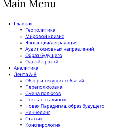
Main Menu
Главная
Геополитика
Мировой кризис
Эволюция/деградация
Аудит основных направлений
Образ будущего
Одной фразой
Аналитика
Лента А-Я
Обзоры текущих событий
Переполюсовка
Смена полюсов
Пост-апокалипсис
Новая Парадигма, образ будущего
Ченнелинг
Статьи
Конспирология